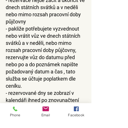
- rezervace nejde začít a ukončit ve
dnech státních svátků a v neděli
nebo mimo rozsah pracovní doby
půjčovny
- pakliže potřebujete vyzvednout
nebo vrátit vůz ve dnech státních
svátků a v neděli, nebo mimo
rozsah pracovní doby půjčovny,
rezervujte vůz do datumu před
nebo po a do poznámek napište
požadovaný datum a čas , tato
služba se účtuje poplatkem dle
ceníku.
- rezervované dny se zobrazí v
kalendáři ihned po znovunačtení
profilu auta (refresh webové
stránky) nebo na stránce
Phone
Email
Facebook
rezervace
.