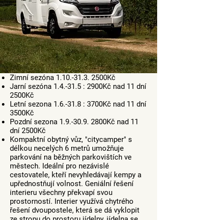
Zimní sezóna 1.10.-31.3. 2500Kč
Jarní sezóna 1.4.-31.5 : 2900Kč nad 11 dní
2500Kč
Letní sezona 1.6.-31.8 : 3700Kč nad 11 dní
3500Kč
Pozdní sezona 1.9.-30.9. 2800Kč nad 11
dní 2500Kč
Kompaktní obytný vůz, "citycamper" s
délkou necelých 6 metrů umožňuje
parkování na běžných parkovištích ve
městech. Ideální pro nezávislé
cestovatele, kteří nevyhledávají kempy a
upřednostňují volnost. Geniální řešení
interieru všechny překvapí svou
prostorností. Interier využívá chytrého
řešení dvoupostele, která se dá vyklopit
ze stropu do prostoru jídelny, jídelna se