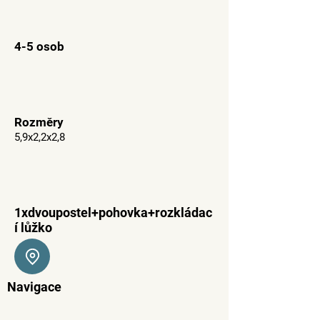
4-5 osob
Rozměry
5,9x2,2x2,8
1xdvoupostel+pohovka+rozkládac
í lůžko
Navigace