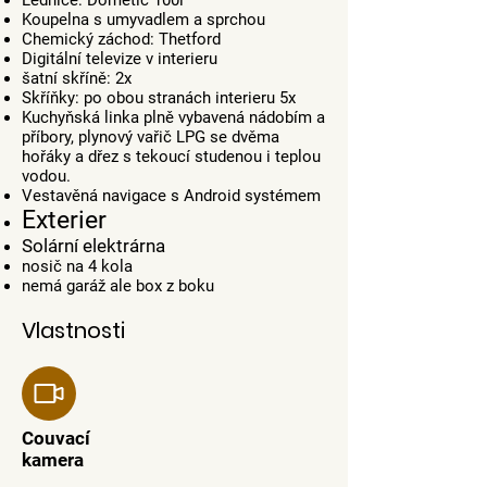
Lednice: Dometic 100l
Koupelna s umyvadlem a sprchou
Chemický záchod: Thetford
Digitální televize v interieru
šatní skříně: 2x
Skříňky: po obou stranách interieru 5x
Kuchyňská linka plně vybavená nádobím a
příbory, plynový vařič LPG se dvěma
hořáky a dřez s tekoucí studenou i teplou
vodou.
Vestavěná navigace s Android systémem
Exterier
Solární elektrárna
nosič na 4 kola
nemá garáž ale box z boku
Vlastnosti
Couvací
kamera