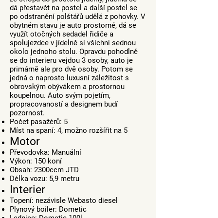
dá přestavět na postel a další postel se
po odstranění polštářů udělá z pohovky. V
obytném stavu je auto prostorné, dá se
využít otočných sedadel řidiče a
spolujezdce v jídelně si všichni sednou
okolo jednoho stolu. Opravdu pohodlně
se do interieru vejdou 3 osoby, auto je
primárně ale pro dvě osoby. Potom se
jedná o naprosto luxusní záležitost s
obrovským obývákem a prostornou
koupelnou. Auto svým pojetím,
propracovaností a designem budí
pozornost.
Počet pasažérů: 5
Míst na spaní: 4, možno rozšířit na 5
Motor
Převodovka: Manuální
Výkon: 150 koní
Obsah: 2300ccm JTD
Délka vozu: 5,9 metru
Interier
Topení: nezávisle Webasto diesel
Plynový boiler: Dometic