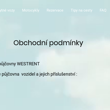
ytné vozy
Motocykly
Rezervace
Tipy na cesty
FAQ
Obchodní podmínky
 půjčovny WESTRENT
jčovna vozidel a jejich příslušenství :