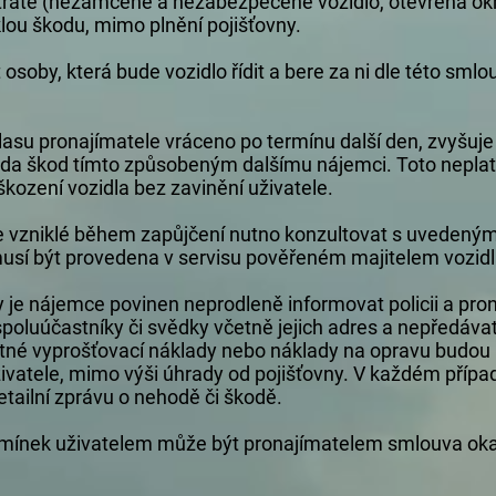
 ztrátě (nezamčené a nezabezpečené vozidlo, otevřená ok
klou škodu, mimo plnění pojišťovny.
 osoby, která bude vozidlo řídit a bere za ni dle této sm
asu pronajímatele vráceno po termínu další den, zvyšuje
ada škod tímto způsobeným dalšímu nájemci. Toto neplatí
škození vozidla bez zavinění uživatele.
ce vzniklé během zapůjčení nutno konzultovat s uvedený
usí být provedena v servisu pověřeném majitelem vozidl
dy je nájemce povinen neprodleně informovat policii a pro
poluúčastníky či svědky včetně jejich adres a nepředávat v
tné vyprošťovací náklady nebo náklady na opravu budou
vatele, mimo výši úhrady od pojišťovny. V každém případ
etailní zprávu o nehodě či škodě.
odmínek uživatelem může být pronajímatelem smlouva ok