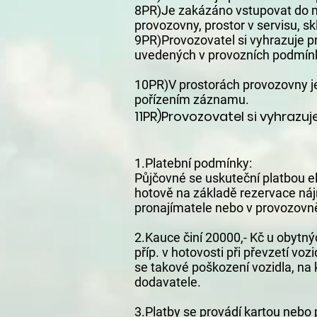
8PR)Je zakázáno vstupovat do mí
provozovny, prostor v servisu, sk
9PR)Provozovatel si vyhrazuje 
uvedených v provozních podmín
10PR)V prostorách provozovny j
pořízením záznamu.
11PR)Provozovatel si vyhrazu
1.Platební podmínky:
Půjčovné se uskuteční platbou e
hotově na základě rezervace náj
pronajímatele nebo v provozovně
2.Kauce činí 20000,- Kč u obytn
příp. v hotovosti při převzetí v
se takové poškození vozidla, na k
dodavatele.
3.Platby se provádí kartou nebo