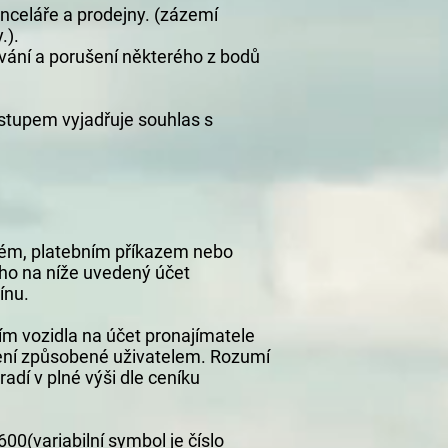
nceláře a prodejny. (zázemí
.).
vání a porušení některého z bodů
stupem vyjadřuje souhlas s
stém, platebním příkazem nebo
ého na níže uvedený účet
ínu.
ím vozidla na účet pronajímatele
kození způsobené uživatelem. Rozumí
adí v plné výši dle ceníku
0(variabilní symbol je číslo