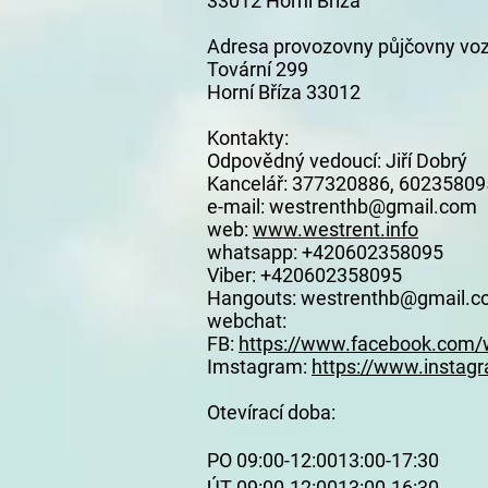
33012 Horní Bříza
Adresa provozovny půjčovny voz
Tovární 299
Horní Bříza 33012
Kontakty:
Odpovědný vedoucí: Jiří Dobrý
Kancelář: 377320886, 60235809
e-mail:
westrenthb@gmail.com
web:
www.westrent.info
whatsapp: +420602358095
Viber: +420602358095
Hangouts:
westrenthb@gmail.c
webchat:
FB:
https://www.facebook.com/
Imstagram:
https://www.insta
Otevírací doba:
PO 09:00-12:0013:00-17:30
ÚT 09:00-12:0013:00-16:30