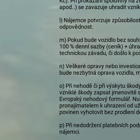
Kč). Při prokázání spoluviny na
apod..) se zavazuje uhradit vzni
l) Nájemce potvrzuje způsobilost
odpovědnost.
m) Pokud bude vozidlo bez souhl
100 % denní sazby (ceník) + úhr
technickou závadu, či došlo k po
n) Veškeré opravy nebo investi
bude nezbytná oprava vozidla, m
o) Při nehodě či při výskytu ško
vzniklé škody zapsat jmenovitě s
Evropský nehodový formulář. Nu
pronajímatelem k uhrazení od uži
povinen vyhotovit bez prodlení d
p) Při nedodržení platebních p
nájemci.