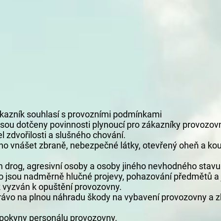
kazník souhlasí s provozními podmínkami
ou dotčeny povinnosti plynoucí pro zákazníky provozov
l zdvořilosti a slušného chování.
no vnášet zbraně, nebezpečné látky, otevřený oheň a k
m drog, agresivní osoby a osoby jiného nevhodného stav
 jsou nadměrně hlučné projevy, pohazování předmětů a j
k vyzván k opuštění provozovny.
právo na plnou náhradu škody na vybavení provozovny a 
e pokyny personálu provozovny.