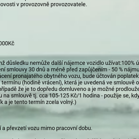
tovosti v provozovně provozovatele.
5000Kč
ímž důsledku nemůže další nájemce vozidlo užívat:100% ú
ení smlouvy 30 dnů a méně před zapůjčením - 50 % nájmu,
rácení pronajatého obytného vozu, bude účtován poplatek
termínu (hodině vrácení), která je uvedená ve smlouvě 
 případě že je to dopředu domluveno a je možné prodlouže
 na smlouvě tj. cca 105-125 Kč/1 hodina - použije se, 
k a je tento termín zcela volný.)
ní a převzetí vozu mimo pracovní dobu.