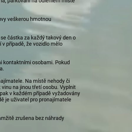
na, parkování na odlehlém místě
louvy veškerou hmotnou
 se částka za každý takový den o
 v případě, že vozidlo mělo
mi kontaktními osobami. Pokud
a.
najímatele. Na místě nehody či
inu na jinou třetí osobu. Vyplnit
 pak v každém případě vyžadovány
ě je uživatel pro pronajímatele
amžitě zrušena bez náhrady