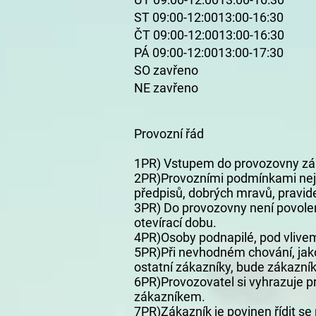
ST 09:00-12:0013:00-16:30
ČT 09:00-12:0013:00-16:30
PÁ 09:00-12:0013:00-17:30
SO zavřeno
NE zavřeno
Provozní řád
1PR) Vstupem do provozovny zá
2PR)Provozními podmínkami nejs
předpisů, dobrých mravů, pravide
3PR) Do provozovny není povole
otevírací dobu.
4PR)Osoby podnapilé, pod vlive
5PR)Při nevhodném chování, jako
ostatní zákazníky, bude zákazní
6PR)Provozovatel si vyhrazuje 
zákazníkem.
7PR)Zákazník je povinen řídit s