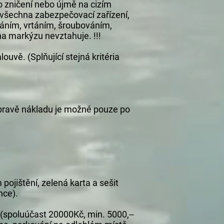
o zničení nebo újmě na cizím
t všechna zabezpečovací zařízení,
ováním, vrtáním, šroubováním,
na markýzu nevztahuje. !!!
vě. (Splňující stejná kritéria
epravě nákladu je možné pouze po
 pojištění, zelená karta a sešit
nce).
 (spoluúčast 20000Kč, min. 5000,--