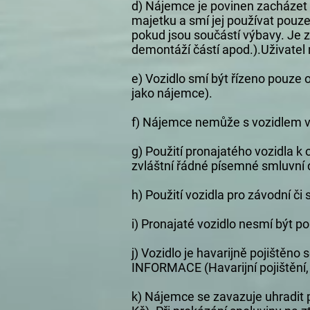
d) Nájemce je povinen zacházet 
majetku a smí jej používat pouze
pokud jsou součástí výbavy. Je z
demontáží částí apod.).Uživatel 
e) Vozidlo smí být řízeno pouze 
jako nájemce).
f) Nájemce nemůže s vozidlem v
g) Použití pronajatého vozidla
zvláštní řádné písemné smluvní
h) Použití vozidla pro závodní či
i) Pronajaté vozidlo nesmí být po
j) Vozidlo je havarijně pojištěno
INFORMACE (Havarijní pojištění, 
k) Nájemce se zavazuje uhradit p