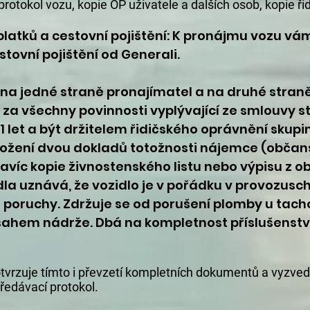
protokol vozu, kopie OP uživatele a dalších osob, kopie ř
!
platků a cestovní pojištění: K pronájmu vozu vá
tovní pojištění od Generali.
 na jedné straně pronajímatel a na druhé straně
a všechny povinnosti vyplývající ze smlouvy s
 let a být držitelem řidičského oprávnění skupi
ložení dvou dokladů totožnosti nájemce (občan
navíc kopie živnostenského listu nebo výpisu z o
la uznává, že vozidlo je v pořádku v provozus
 poruchy. Zdržuje se od porušení plomby u tac
ahem nádrže. Dbá na kompletnost příslušenství
vrzuje tímto i převzetí kompletních dokumentů a vyzvednut
ředávací protokol.