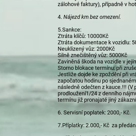
zálohové faktury), případně v ho
4.
Nájezd km bez omezení.
5.Sankce:
Ztráta klíčů: 10000Kč
Ztráta dokumentace k vozidlu: 
Neuklizený vůz: 2000Kč
Silně znečištěný vůz: 5000Kč
Zaviněná škoda na vozidle v jej
Storno blokace termínu: při zruš
Jestliže dojde ke zpoždění při v
započatou hodinu po sjednaném 
následně odečten z kauce.!!! (V
prodloužení1/24 z denního nájmu
termínu již pronajaté jiný zákazní
6. Servisní poplatek: 2000,- Kč.
7.Příplatky: 2.000,- Kč za předá