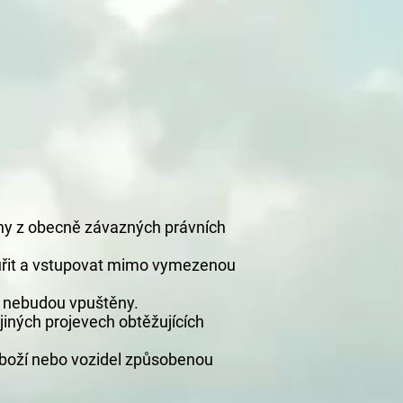
ny z obecně závazných právních
ouřit a vstupovat mimo vymezenou
u nebudou vpuštěny.
iných projevech obtěžujících
zboží nebo vozidel způsobenou