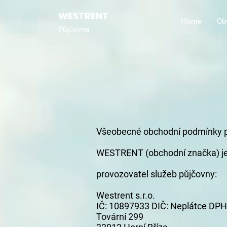
WESTRENT
Home
Ob
Půjčovna
Všeobecné obchodní podmínky
WESTRENT (obchodní značka) je pů
provozovatel služeb půjčovny:
Westrent s.r.o.
IČ: 10897933 DIČ: Neplátce DPH
Tovární 299