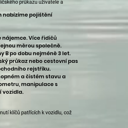
idičského průkazu uživatele a
m nabízíme pojištění
 nájemce. Více řidičů
tejnou měrou společně.
ny B po dobu nejméně 3 let.
ský průkaz nebo cestovní pas
bchodního rejstříku.
chopném a čistém stavu a
hometru, manipulace s
 vozidla.
í klíčů patřících k vozidlu, což