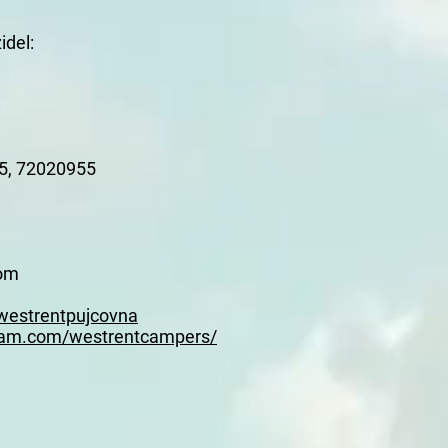
idel:
5, 72020955
om
westrentpujcovna
gram.com/westrentcampers/