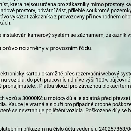
st, která nejsou určena pro zákazníky mimo prostory ka
ladové prostory, privátní část, přilehlé soukromé pozemky
právo vykázat zákazníka z provozovny při nevhodném cho
kách.
e instalován kamerový systém se záznamem, zákazník v
je právo na změny v provozním řádu.
lektronicky kartou okamžitě přes rezervační webový sy
mu vozidla, do pěti pracovních dní ve výši 100% půjčovn
 pronajímatele.. Platba slouží pro závaznou blokaci term
ých vozů a 30000Kč u motocyklů a je splatná před převzet
ozidla. Kauce je vratná a slouží pro případné drobné poš
teré se nevztahuje pojištění vozidla. Poškozené díly se hr
 platebním příkazem na číslo účtu vedené u 240257868/060