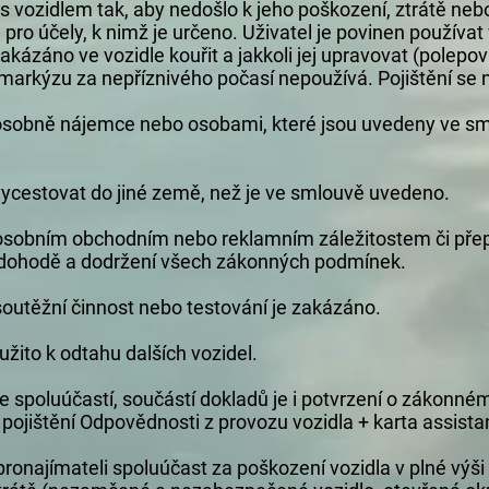
s vozidlem tak, aby nedošlo k jeho poškození, ztrátě neb
 pro účely, k nimž je určeno. Uživatel je povinen používa
akázáno ve vozidle kouřit a jakkoli jej upravovat (polep
markýzu za nepříznivého počasí nepoužívá. Pojištění se 
osobně nájemce nebo osobami, které jsou uvedeny ve smlou
ycestovat do jiné země, než je ve smlouvě uvedeno.
 k osobním obchodním nebo reklamním záležitostem či př
 dohodě a dodržení všech zákonných podmínek.
 soutěžní činnost nebo testování je zakázáno.
užito k odtahu dalších vozidel.
 se spoluúčastí, součástí dokladů je i potvrzení o zákonném
pojištění Odpovědnosti z provozu vozidla + karta assista
ronajímateli spoluúčast za poškození vozidla v plné výši