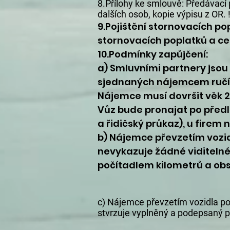
8.Přílohy ke smlouvě: Předávací 
dalších osob, kopie výpisu z OR. 
9.Pojištění stornovacích po
stornovacích poplatků a ces
10.Podmínky zapůjčení:
a) Smluvními partnery jsou
sjednaných nájemcem ručí z
Nájemce musí dovršit věk 21
Vůz bude pronajat po před
a řidičský průkaz), u firem 
b) Nájemce převzetím vozid
nevykazuje žádné viditelné
počítadlem kilometrů a obs
c) Nájemce převzetím vozidla pot
stvrzuje vyplněný a podepsaný p