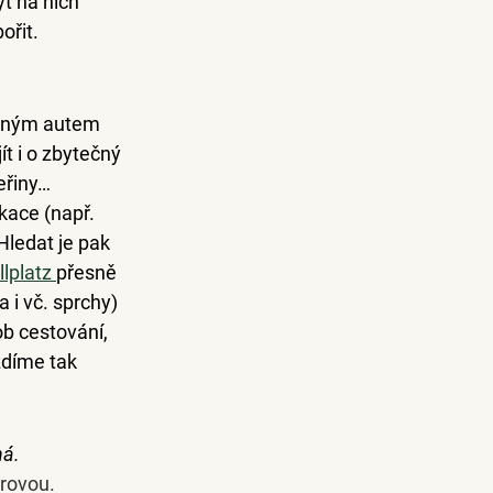
ť na nich 
ořit.
ytným autem 
t i o zbytečný 
eřiny…
kace (např. 
Hledat je pak 
llplatz 
přesně 
a i vč. sprchy) 
b cestování, 
zdíme tak 
ná.
trovou. 