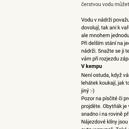
čerstvou vodu můžete
Vodu v nádrži považu
dovolují, tak ani k va
ale mnohem jednodušš
Při delším stání na 
nádrži. Snažte se ji 
vám při rozjezdu záp
V kempu
Není ostuda
, když v
lehátek koukají, jak 
jiný :-)
Pozor na písčité či 
projděte. Obytňák j
snadno i na rovině p
Nájezdové klíny
 jsou