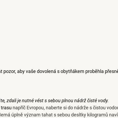
dát pozor, aby vaše dovolená s obytňákem proběhla přesně
te, zdali je nutné vést s sebou plnou nádrž čisté vody.
 trasu
 napříč Evropou, naberte si do nádrže s čistou vodou j
emá úplně význam tahat s sebou desítky kilogramů navíc