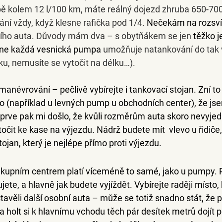
ě kolem 12 l/100 km, máte reálný dojezd zhruba 650-70
ní vždy, když klesne rafička pod 1/4. 
Nečekám na rozsví
bního auta. Důvody mám dva – s obytňákem se jen 
těžko j
ne každá vesnická pumpa
 umožňuje natankování do tak 
ku, nemusíte se vytočit na délku…).
 manévrování – 
pečlivě vybírejte i tankovací stojan
. Zní t
lo (například u levných pump u obchodních center), že jsem
prve pak mi došlo, že kvůli rozměrům auta skoro nevyjed
čit ke kase na výjezdu. Nádrž budete mít  vlevo u řidiče, 
tojan, který je nejlépe přímo proti výjezdu.
ákupním centrem
 platí víceméně to samé, jako u pumpy. 
ete, a hlavně jak budete vyjíždět. Vybírejte raději místo,
stavěli další osobní auta – může se totiž snadno stát, že 
 a holt si k hlavnímu vchodu těch pár desítek metrů dojít p