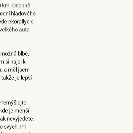
0 km. Osobně 
cení hladového 
ede ekorallye
 s 
velkého auta 
o možná blbě, 
 si najel k 
u a měl jsem 
takže je lepší 
Přemýšlejte 
 kde je menší 
pak nevyjedete. 
o svých. Při 