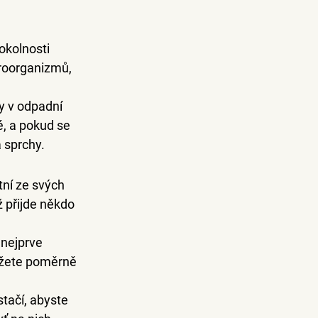
 okolnosti 
ikroorganizmů, 
y v odpadní 
é, a pokud se 
 sprchy.
tní ze svých 
ž přijde někdo 
 nejprve 
ůžete poměrně 
tačí, abyste 