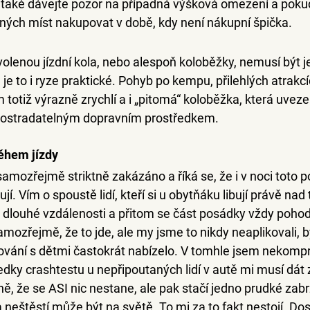
 také dávejte pozor na případná výšková omezení a pokud
ých míst nakupovat v době, kdy není nákupní špička.
ovolenou jízdní kola, nebo alespoň koloběžky, nemusí být
e je to i ryze praktické. Pohyb po kempu, přilehlých atrakc
 totiž výrazně zrychlí a 
i „pitomá“ koloběžka, která uvez
postradatelným dopravním prostředkem.
během jízdy
samozřejmě striktně zakázáno a říká se, že i v noci toto po
jí. Vím o spoustě lidí, kteří si u obytňáku libují právě na
dlouhé vzdálenosti a přitom se část posádky vždy pohodl
amozřejmě, že to jde, ale my jsme to nikdy neaplikovali, by
vání s dětmi častokrát nabízelo. V tomhle jsem nekompr
edky crashtestu u nepřipoutaných lidí v autě mi musí dát 
ně, že se ASI nic nestane, ale pak stačí jedno prudké zabr
neštěstí může být na světě. To mi za to fakt nestojí. Dos