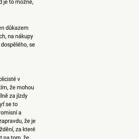
 je to možné, 
 jen důkazem 
ích, na nákupy 
e dospělého
, se 
licisté v 
d tím, že mohou 
ně za jízdy 
ť se to 
omisní a 
zapravdu, že je 
ždění, za které 
t na tom, že 