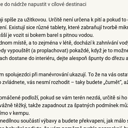
 do nádrže napustit v cílové destinaci
ji spíše za užitkovou
. Určitě není určena k pití a pokud to
ření. Existují sice různé tablety, které zabraňují tvorbě m
í je vozit si bokem barel s pitnou vodou.
jednom místě
, a to zejména v létě, dochází k zahnívání vod
tedy vypouštět (a proplachovat) pokaždé, když je to možn
ach dostane do interiéru, dejte alespoň špunty do dřezu a
ám spolujezdci při manévrování ukazují. To že na vás osta
to zvládnete, vás nesmí rozhodit – taky budete „čumět“, a
promáčené podloží
, pokud se vám terén nezdá, určitě si ho
e vážně těžký, takže zapadnout za špatných podmínek m
římo v kempu.
 nedílnou součástí výbavy a budete překvapeni, jak málo s