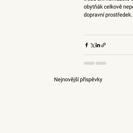
obytňák celkově nepo
dopravní prostředek.
Nejnovější příspěvky