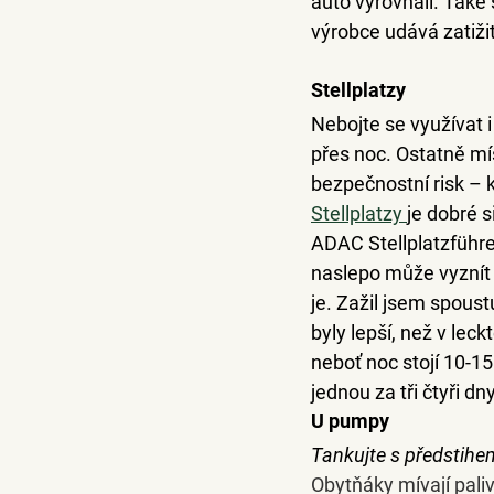
auto vyrovnali. Také
výrobce udává zatižit
Stellplatzy
Nebojte se využívat i 
přes noc. Ostatně mís
bezpečnostní risk – k
Stellplatzy 
je dobré s
ADAC Stellplatzführer
naslepo může vyznít 
je. Zažil jsem spoustu
byly lepší, než v le
neboť noc stojí 10-1
jednou za tři čtyři dny
U pumpy
Tankujte s předstih
Obytňáky mívají paliv