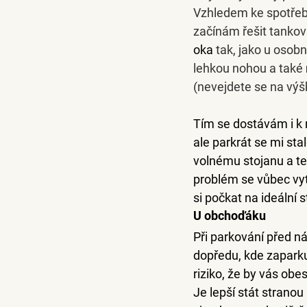
Vzhledem ke spotřeb
začínám řešit tanková
oka
 tak, jako u oso
lehkou nohou a také 
(nevejdete se na výš
Tím se dostávám i k
ale parkrát se mi sta
volnému stojanu a te
problém se vůbec vyto
si počkat na ideální s
U obchoďáku
Při 
parkování před n
dopředu, kde zaparkuj
riziko, že by vás obe
Je lepší stát stranou