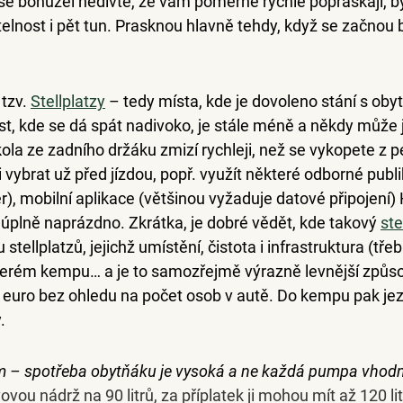
 se bohužel nedivte, že vám poměrně rychle popraskají, by
elnost i pět tun. Prasknou hlavně tehdy, když se začnou b
tzv. 
Stellplatzy
– tedy místa, kde je dovoleno stání s ob
t, kde se dá spát nadivoko, je stále méně a někdy může jí
ola ze zadního držáku zmizí rychleji, než se vykopete z p
i vybrat už před jízdou
, popř. využít některé odborné publi
), mobilní aplikace (většinou vyžaduje datové připojení) 
úplně naprázdno. Zkrátka, je dobré vědět, kde takový 
ste
 stellplatzů, jejichž umístění, čistota i infrastruktura (třeb
ckterém kempu… a je to samozřejmě výrazně levnější způso
5 euro bez ohledu na počet osob v autě. Do kempu pak je
.
em – spotřeba obytňáku je vysoká a ne každá pumpa vhod
ovou nádrž na 90 litrů, za příplatek ji mohou mít až 120 li