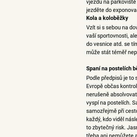
vjezdu na parkoviště
jezděte do exponovan
Kola a koloběžky
Vzít si s sebou na d
vaší sportovnosti, al
do vesnice atd. se tím
může stát téměř ne
Spaní na postelích 
Podle předpisů je to 
Evropě občas kontrolu
nerušeně absolvovat 
vyspí na postelích. S
samozřejmě při cesto
každý, kdo viděl násl
to zbytečný risk. Jas
třeba ani nemůžete a 