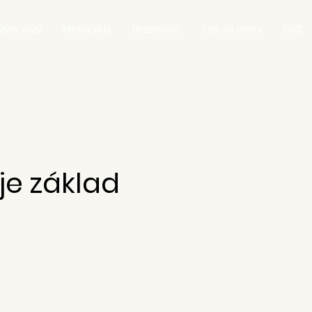
ytné vozy
Motocykly
Rezervace
Tipy na cesty
FAQ
je základ