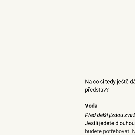
Na co si tedy ještě 
představ?
Voda
Před delší jízdou zvaž
Jestli jedete dlouhou
budete potřebovat. N